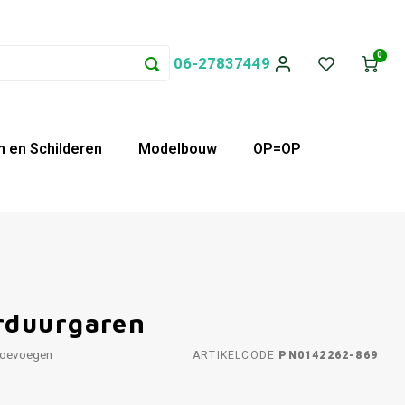
0
06-27837449
 en Schilderen
Modelbouw
OP=OP
rduurgaren
toevoegen
ARTIKELCODE
PN0142262-869