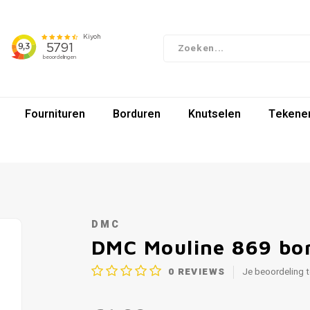
Fournituren
Borduren
Knutselen
Tekenen
DMC
DMC Mouline 869 bo
0
REVIEWS
Je beoordeling 