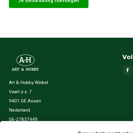
Je beoordeling toevoegen
Vo
Art & Hobby Winkel
Vaart z.z. 7
9401 GE Assen
Nederland
06-27837449.
info(@)artenhobby.nl.