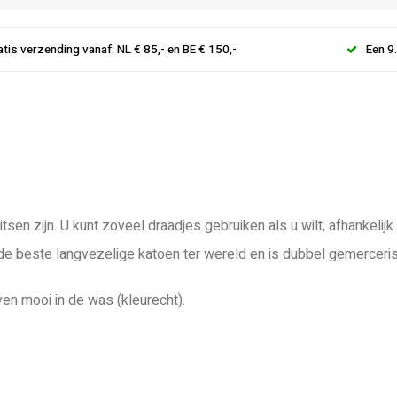
atis verzending vanaf: NL € 85,- en BE € 150,-
Een 9
tsen zijn. U kunt zoveel draadjes gebruiken als u wilt, afhankeli
 de beste langvezelige katoen ter wereld en is dubbel gemerceri
ven mooi in de was (kleurecht).