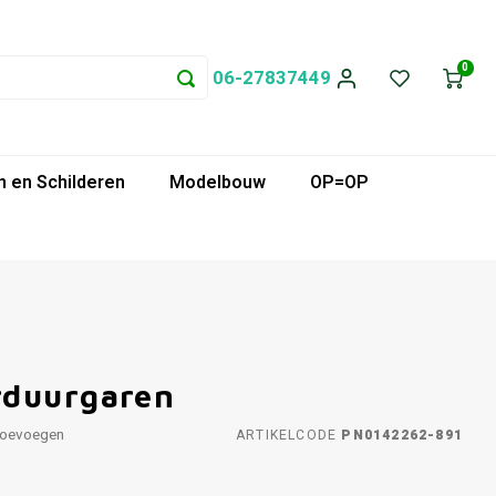
0
06-27837449
 en Schilderen
Modelbouw
OP=OP
rduurgaren
toevoegen
ARTIKELCODE
PN0142262-891