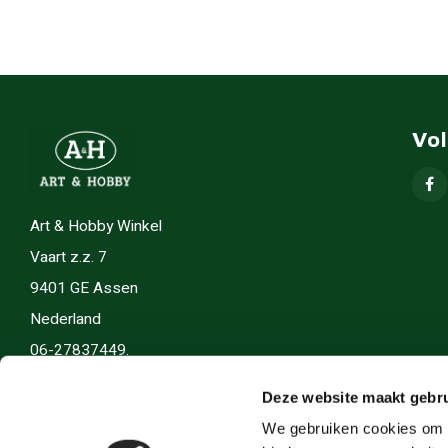
Vo
Art & Hobby Winkel
Vaart z.z. 7
9401 GE Assen
Nederland
06-27837449.
info(@)artenhobby.nl.
Deze website maakt gebru
We gebruiken cookies om c