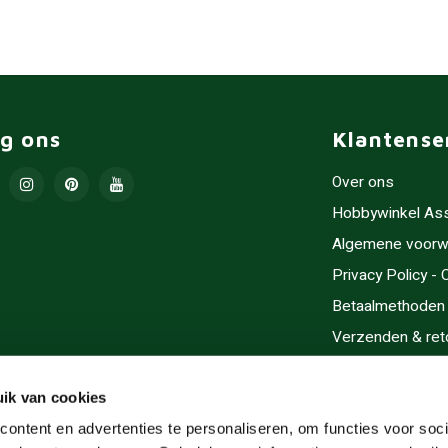
lg ons
Klantense
Over ons
Hobbywinkel As
Algemene voorw
Privacy Policy -
Betaalmethoden
Verzenden & ret
Contact/Opening
Sitemap
ik van cookies
Cadeaubonnen
ontent en advertenties te personaliseren, om functies voor soci