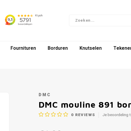
Fournituren
Borduren
Knutselen
Tekenen
DMC
DMC mouline 891 bo
0
REVIEWS
Je beoordeling 