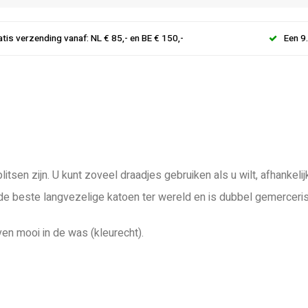
atis verzending vanaf: NL € 85,- en BE € 150,-
Een 9
litsen zijn. U kunt zoveel draadjes gebruiken als u wilt, afhanke
 de beste langvezelige katoen ter wereld en is dubbel gemerceri
ven mooi in de was (kleurecht).