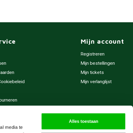
rvice
Mijn account
Registreren
sen
Mijn bestellingen
aarden
Mijn tickets
 Cookiebeleid
Mijn verlanglijst
ourneren
stijden
Alles toestaan
al media te