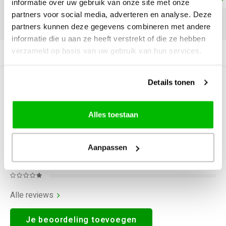
informatie over uw gebruik van onze site met onze
partners voor social media, adverteren en analyse. Deze
DELEN:
partners kunnen deze gegevens combineren met andere
informatie die u aan ze heeft verstrekt of die ze hebben
verzameld op basis van uw gebruik van hun services.
Productomschrijving
Details tonen
0
STERREN OP BASIS VAN
0
BEOORDELINGEN
0
Reviews
Alles toestaan
Aanpassen
Alle reviews
Je beoordeling toevoegen