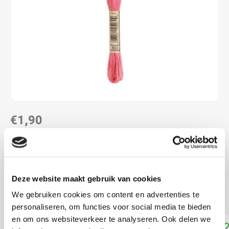
€1,90
DIRECT LEVERBAAR
ALS JE 11 PRODUCTEN VAN "DMC MOULINE ",
"DMC COLOUR VARIATIONS" OF "DMC LIGHT
Deze website maakt gebruik van cookies
EFFECTS " KOOPT, ONTVANG JE EEN KORTING VAN
100% OP HET LAAGSTGEPRIJSDE PRODUCT.
We gebruiken cookies om content en advertenties te
personaliseren, om functies voor social media te bieden
en om ons websiteverkeer te analyseren. Ook delen we
Toevoegen aan winkelwagen