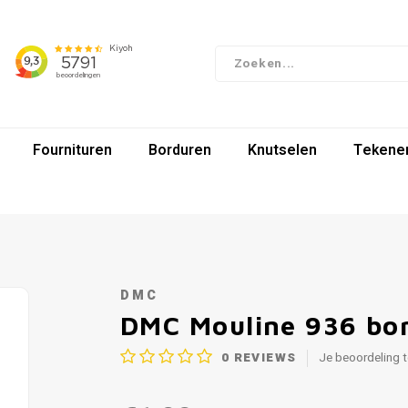
Fournituren
Borduren
Knutselen
Tekenen
DMC
DMC Mouline 936 bo
0
REVIEWS
Je beoordeling 