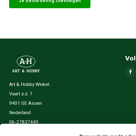
Je beoordeling toevoegen
Vo
Art & Hobby Winkel
Vaart z.z. 7
9401 GE Assen
Nederland
06-27837449.
info(@)artenhobby.nl.