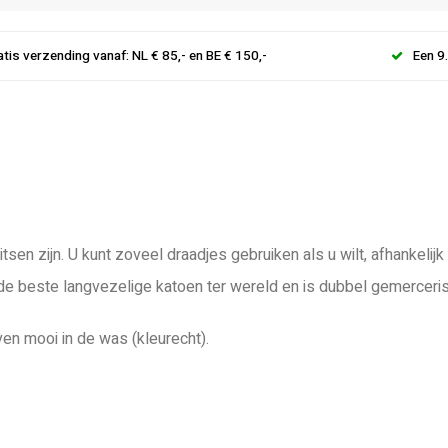
atis verzending vanaf: NL € 85,- en BE € 150,-
Een 9
tsen zijn. U kunt zoveel draadjes gebruiken als u wilt, afhankeli
 de beste langvezelige katoen ter wereld en is dubbel gemerceri
ven mooi in de was (kleurecht).