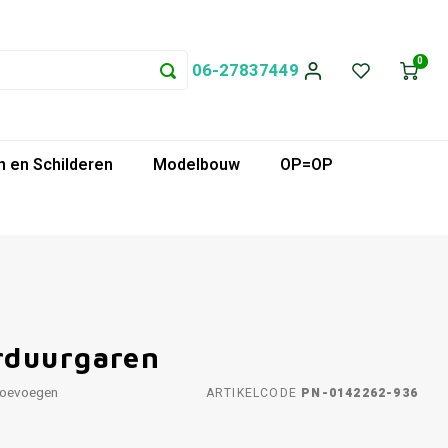
0
06-27837449
 en Schilderen
Modelbouw
OP=OP
rduurgaren
toevoegen
ARTIKELCODE
PN-0142262-936