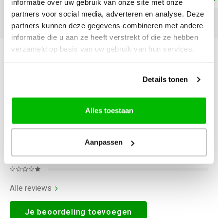
informatie over uw gebruik van onze site met onze
partners voor social media, adverteren en analyse. Deze
DELEN:
partners kunnen deze gegevens combineren met andere
informatie die u aan ze heeft verstrekt of die ze hebben
verzameld op basis van uw gebruik van hun services.
Productomschrijving
Details tonen
0
STERREN OP BASIS VAN
0
BEOORDELINGEN
0
Reviews
Alles toestaan
Aanpassen
Alle reviews
Je beoordeling toevoegen