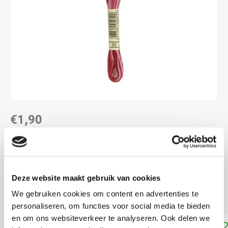
€1,90
DIRECT LEVERBAAR
ALS JE 11 PRODUCTEN VAN "DMC MOULINE ",
"DMC COLOUR VARIATIONS" OF "DMC LIGHT
Deze website maakt gebruik van cookies
EFFECTS " KOOPT, ONTVANG JE EEN KORTING VAN
100% OP HET LAAGSTGEPRIJSDE PRODUCT.
We gebruiken cookies om content en advertenties te
personaliseren, om functies voor social media te bieden
en om ons websiteverkeer te analyseren. Ook delen we
Toevoegen aan winkelwagen