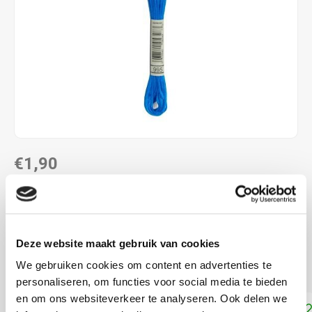
€1,90
DIRECT LEVERBAAR
ALS JE 11 PRODUCTEN VAN "DMC MOULINE ",
"DMC COLOUR VARIATIONS" OF "DMC LIGHT
Deze website maakt gebruik van cookies
EFFECTS " KOOPT, ONTVANG JE EEN KORTING VAN
100% OP HET LAAGSTGEPRIJSDE PRODUCT.
We gebruiken cookies om content en advertenties te
personaliseren, om functies voor social media te bieden
en om ons websiteverkeer te analyseren. Ook delen we
Toevoegen aan winkelwagen