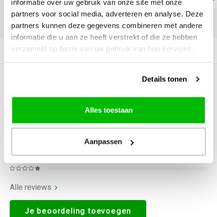
informatie over uw gebruik van onze site met onze
partners voor social media, adverteren en analyse. Deze
DELEN:
partners kunnen deze gegevens combineren met andere
informatie die u aan ze heeft verstrekt of die ze hebben
verzameld op basis van uw gebruik van hun services.
Productomschrijving
Details tonen
0
STERREN OP BASIS VAN
0
BEOORDELINGEN
0
Reviews
Alles toestaan
Aanpassen
Alle reviews
Je beoordeling toevoegen