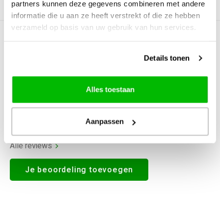
partners kunnen deze gegevens combineren met andere
Productomschrijving
informatie die u aan ze heeft verstrekt of die ze hebben
verzameld op basis van uw gebruik van hun services.
0
STERREN OP BASIS VAN
0
BEOORDELINGEN
Details tonen
0
Reviews
Alles toestaan
Aanpassen
Alle reviews
Je beoordeling toevoegen