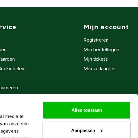
rvice
Mijn account
Registreren
sen
Mijn bestellingen
aarden
Mijn tickets
 Cookiebeleid
Mijn verlanglijst
ourneren
stijden
Alles toestaan
al media te
van onze site
Aanpassen
 gegevens