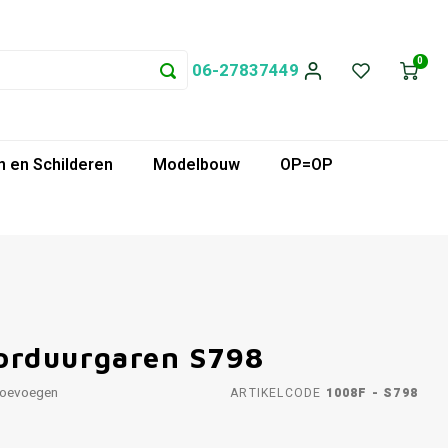
0
06-27837449
 en Schilderen
Modelbouw
OP=OP
orduurgaren S798
toevoegen
ARTIKELCODE
1008F - S798