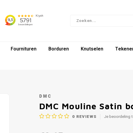
Fournituren
Borduren
Knutselen
Tekenen
DMC
DMC Mouline Satin b
0
REVIEWS
Je beoordeling 