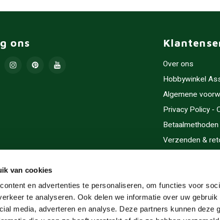
lg ons
Klantense
Over ons
Hobbywinkel As
Algemene voorw
Privacy Policy -
Betaalmethoden
Verzenden & ret
Contact/Opening
Sitemap
ik van cookies
Cadeaubonnen
ontent en advertenties te personaliseren, om functies voor soci
erkeer te analyseren. Ook delen we informatie over uw gebruik 
Inlijsten
cial media, adverteren en analyse. Deze partners kunnen deze
Servicegebieden