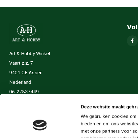
Vo
Art & Hobby Winkel
Vaart z.z. 7
9401 GE Assen
Nederland
06-27837449.
info(@)artenhobby.nl.
Deze website maakt gebru
We gebruiken cookies om c
bieden en om ons websitev
met onze partners voor so