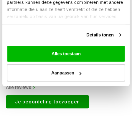
partners kunnen deze gegevens combineren met andere
Productomschrijving
informatie die u aan ze heeft verstrekt of die ze hebben
verzameld op basis van uw gebruik van hun services.
0
STERREN OP BASIS VAN
0
BEOORDELINGEN
Details tonen
0
Reviews
Alles toestaan
Aanpassen
Alle reviews
Je beoordeling toevoegen