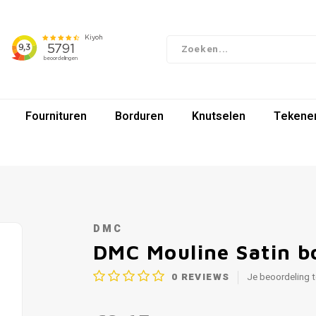
Fournituren
Borduren
Knutselen
Tekenen
DMC
DMC Mouline Satin b
0
REVIEWS
Je beoordeling 