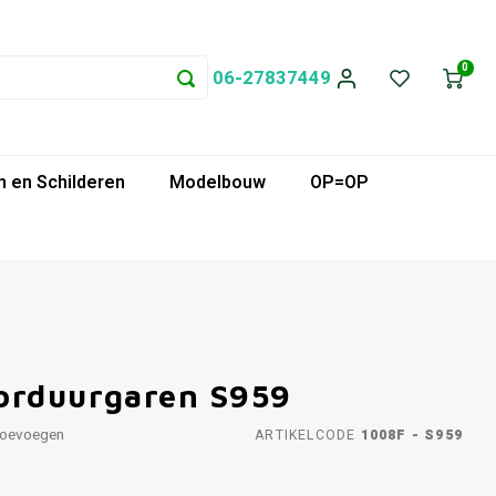
0
06-27837449
 en Schilderen
Modelbouw
OP=OP
orduurgaren S959
toevoegen
ARTIKELCODE
1008F - S959