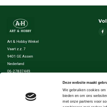
Vo
Art & Hobby Winkel
Vaart z.z. 7
9401 GE Assen
Nederland
06-27837449.
info(@)artenhobby.nl.
Deze website maakt gebru
We gebruiken cookies om c
bieden en om ons websitev
met onze partners voor so