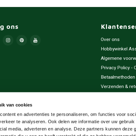
lg ons
Klantense
Over ons
Hobbywinkel As
Algemene voorw
Privacy Policy -
Betaalmethoden
Verzenden & ret
Contact/Opening
Sitemap
ik van cookies
Cadeaubonnen
ontent en advertenties te personaliseren, om functies voor soci
erkeer te analyseren. Ook delen we informatie over uw gebruik 
Inlijsten
cial media, adverteren en analyse. Deze partners kunnen deze
Servicegebieden