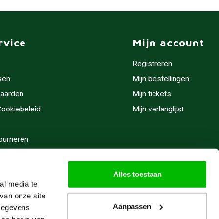
rvice
Mijn account
Registreren
sen
Mijn bestellingen
aarden
Mijn tickets
 Cookiebeleid
Mijn verlanglijst
ourneren
stijden
Alles toestaan
al media te
van onze site
Aanpassen
 gegevens