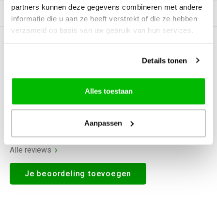
partners kunnen deze gegevens combineren met andere
Productomschrijving
informatie die u aan ze heeft verstrekt of die ze hebben
verzameld op basis van uw gebruik van hun services.
0
STERREN OP BASIS VAN
0
BEOORDELINGEN
Details tonen
0
Reviews
Alles toestaan
Aanpassen
Alle reviews
Je beoordeling toevoegen