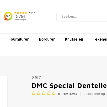
Fournituren
Borduren
Knutselen
Tekenen
DMC
DMC Special Dentell
0
REVIEWS
Je beoordeling 