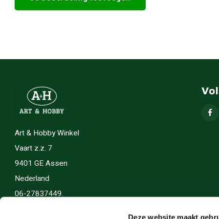
Vo
Art & Hobby Winkel
Vaart z.z. 7
9401 GE Assen
Nederland
06-27837449.
info(@)artenhobby.nl.
Deze website maakt gebru