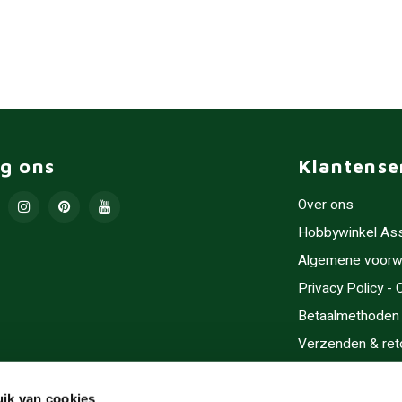
lg ons
Klantense
Over ons
Hobbywinkel As
Algemene voorw
Privacy Policy -
Betaalmethoden
Verzenden & ret
Contact/Opening
Sitemap
ik van cookies