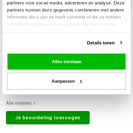
DELEN:
partners voor social media, adverteren en analyse. Deze
partners kunnen deze gegevens combineren met andere
informatie die u aan ze heeft verstrekt of die ze hebben
Productomschrijving
verzameld op basis van uw gebruik van hun services.
0
STERREN OP BASIS VAN
0
Details tonen
BEOORDELINGEN
0
Reviews
Alles toestaan
Aanpassen
Alle reviews
Je beoordeling toevoegen