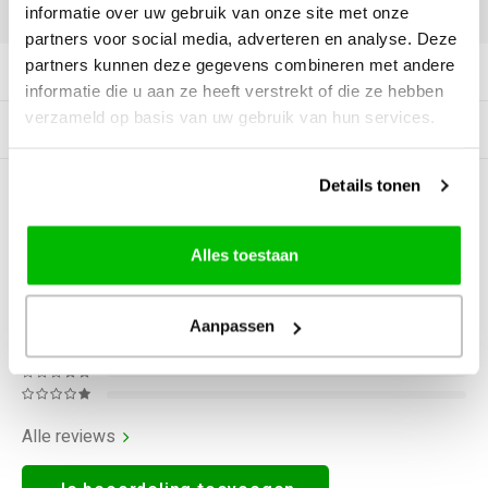
DELEN:
informatie over uw gebruik van onze site met onze
partners voor social media, adverteren en analyse. Deze
partners kunnen deze gegevens combineren met andere
Productomschrijving
informatie die u aan ze heeft verstrekt of die ze hebben
verzameld op basis van uw gebruik van hun services.
Gerelateerde producten
Details tonen
0
STERREN OP BASIS VAN
0
BEOORDELINGEN
0
Reviews
Alles toestaan
Aanpassen
Alle reviews