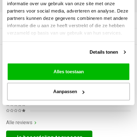
DELEN:
informatie over uw gebruik van onze site met onze
partners voor social media, adverteren en analyse. Deze
partners kunnen deze gegevens combineren met andere
Productomschrijving
informatie die u aan ze heeft verstrekt of die ze hebben
verzameld op basis van uw gebruik van hun services.
Gerelateerde producten
Details tonen
0
STERREN OP BASIS VAN
0
BEOORDELINGEN
0
Reviews
Alles toestaan
Aanpassen
Alle reviews