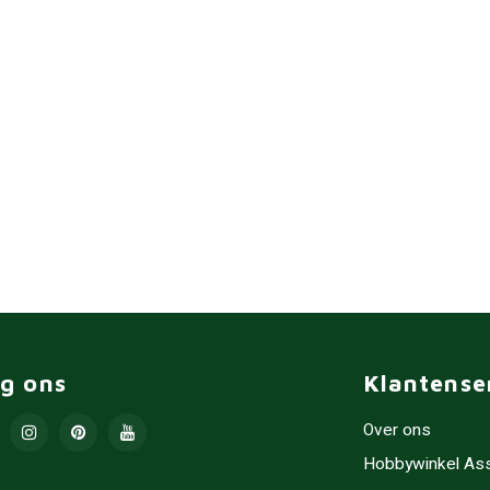
lg ons
Klantense
Over ons
Hobbywinkel As