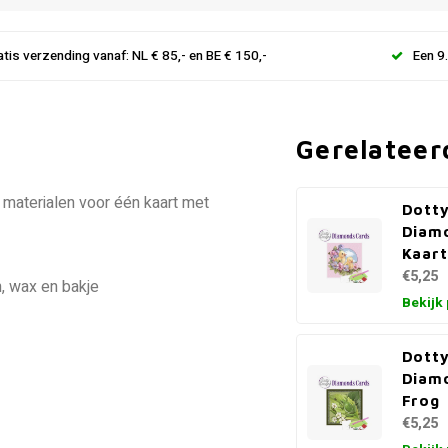
atis verzending vanaf: NL € 85,- en BE € 150,-
Een 9
Gerelateer
 materialen voor één kaart met
Dotty
Diamo
Kaart
€5,25
, wax en bakje
Bekijk
Dotty
Diam
Frog
€5,25