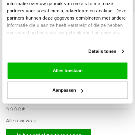
DELEN:
informatie over uw gebruik van onze site met onze
partners voor social media, adverteren en analyse. Deze
partners kunnen deze gegevens combineren met andere
Productomschrijving
informatie die u aan ze heeft verstrekt of die ze hebben
verzameld op basis van uw gebruik van hun services.
Gerelateerde producten
Details tonen
0
STERREN OP BASIS VAN
0
BEOORDELINGEN
0
Reviews
Alles toestaan
Aanpassen
Alle reviews