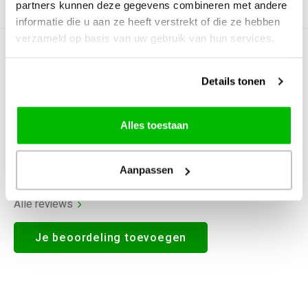
partners kunnen deze gegevens combineren met andere
Productomschrijving
informatie die u aan ze heeft verstrekt of die ze hebben
verzameld op basis van uw gebruik van hun services.
0
STERREN OP BASIS VAN
0
BEOORDELINGEN
Details tonen
0
Reviews
Alles toestaan
Aanpassen
Alle reviews
Je beoordeling toevoegen