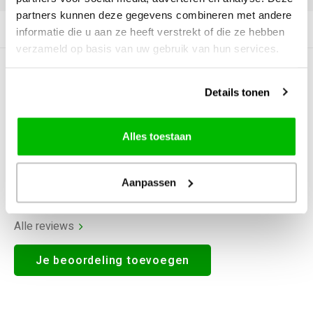
partners kunnen deze gegevens combineren met andere
Productomschrijving
informatie die u aan ze heeft verstrekt of die ze hebben
verzameld op basis van uw gebruik van hun services.
0
STERREN OP BASIS VAN
0
BEOORDELINGEN
Details tonen
0
Reviews
Alles toestaan
Aanpassen
Alle reviews
Je beoordeling toevoegen