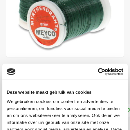
€4,20
DIRECT LEVERBAAR
Deze website maakt gebruik van cookies
Dun bloemendraad ca. 132 meter
Lees meer
We gebruiken cookies om content en advertenties te
personaliseren, om functies voor social media te bieden
Toevoegen aan winkelwagen
en om ons websiteverkeer te analyseren. Ook delen we
informatie over uw gebruik van onze site met onze
DELEN:
partners voor social media, adverteren en analyse. Deze