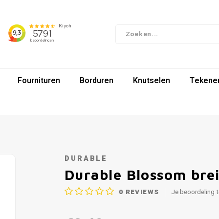
Fournituren
Borduren
Knutselen
Tekenen
DURABLE
Durable Blossom bre
0
REVIEWS
Je beoordeling 