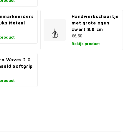
 product
enmarkeerders
Handwerkschaartje
uks Metaal
met grote ogen
zwart 8.9 cm
€6,50
 product
Bekijk product
ro Waves 2.0
aald Softgrip
 product