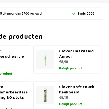
.5 uit meer dan 5700 reviews!
Sinds 2006
de producten
t
Clover Haaknaald
urschaartje
Amour
m
€8,90
Bekijk product
 product
ro
Clover soft touch
enmarkeerders
haaknaald
ring 30 stuks
€5,10
Bekijk product