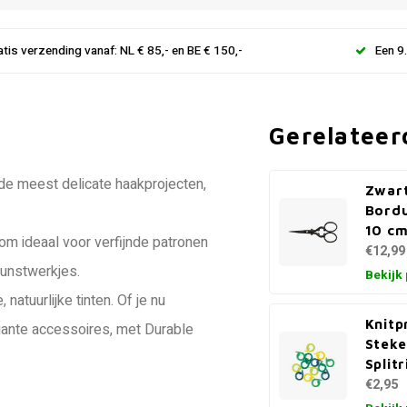
atis verzending vanaf: NL € 85,- en BE € 150,-
Een 9
Gerelateer
de meest delicate haakprojecten,
Zwar
Bordu
10 c
m ideaal voor verfijnde patronen
€12,99
kunstwerkjes.
Bekijk
natuurlijke tinten. Of je nu
Knitp
gante accessoires, met Durable
Stek
Split
€2,95