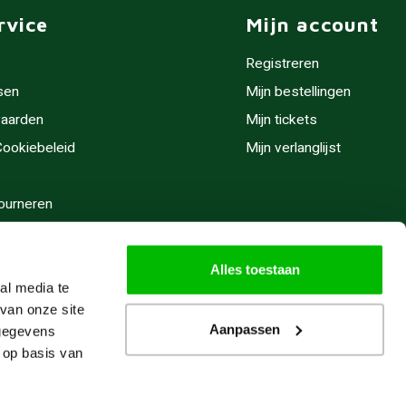
rvice
Mijn account
Registreren
sen
Mijn bestellingen
aarden
Mijn tickets
 Cookiebeleid
Mijn verlanglijst
ourneren
stijden
Alles toestaan
al media te
van onze site
Aanpassen
 gegevens
 op basis van