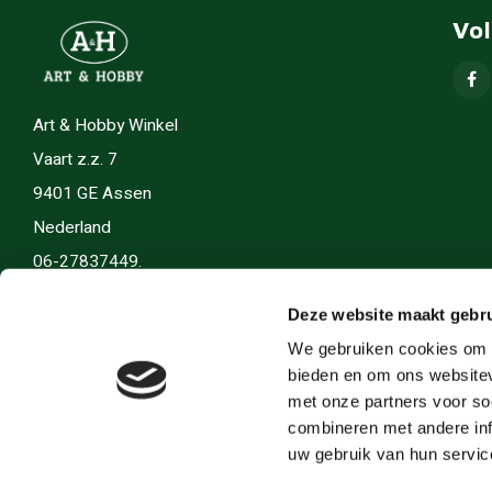
Vo
Art & Hobby Winkel
Vaart z.z. 7
9401 GE Assen
Nederland
06-27837449.
info(@)artenhobby.nl.
Deze website maakt gebru
We gebruiken cookies om c
bieden en om ons websitev
met onze partners voor so
combineren met andere inf
uw gebruik van hun servic