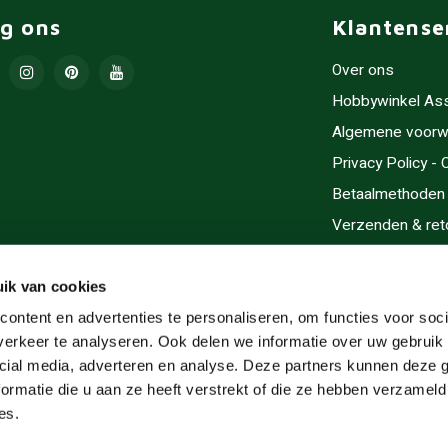
lg ons
Klantense
Over ons
Hobbywinkel As
Algemene voorw
Privacy Policy -
Betaalmethoden
Verzenden & ret
Contact/Opening
Sitemap
ik van cookies
Cadeaubonnen
ontent en advertenties te personaliseren, om functies voor soci
erkeer te analyseren. Ook delen we informatie over uw gebruik 
Inlijsten
cial media, adverteren en analyse. Deze partners kunnen deze
Servicegebieden
ormatie die u aan ze heeft verstrekt of die ze hebben verzameld
RSS-feed
es.