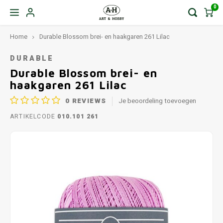
0
Home
Durable Blossom brei- en haakgaren 261 Lilac
DURABLE
Durable Blossom brei- en
haakgaren 261 Lilac
0
REVIEWS
Je beoordeling toevoegen
ARTIKELCODE
010.101 261