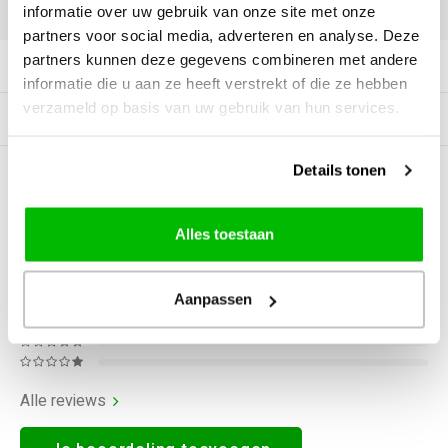
DELEN:
informatie over uw gebruik van onze site met onze
partners voor social media, adverteren en analyse. Deze
partners kunnen deze gegevens combineren met andere
Productomschrijving
informatie die u aan ze heeft verstrekt of die ze hebben
verzameld op basis van uw gebruik van hun services.
Gerelateerde producten
Details tonen
0
STERREN OP BASIS VAN
0
BEOORDELINGEN
0
Reviews
Alles toestaan
Aanpassen
Alle reviews