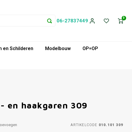
0
06-27837449
 en Schilderen
Modelbouw
OP=OP
i- en haakgaren 309
toevoegen
ARTIKELCODE
010.101 309