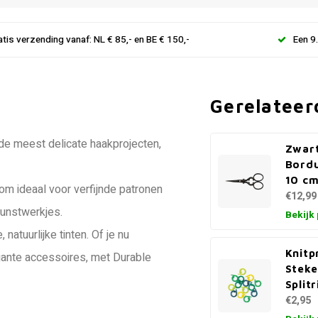
atis verzending vanaf: NL € 85,- en BE € 150,-
Een 9
Gerelateer
de meest delicate haakprojecten,
Zwar
Bordu
10 c
m ideaal voor verfijnde patronen
€12,99
kunstwerkjes.
Bekijk
natuurlijke tinten. Of je nu
Knitp
gante accessoires, met Durable
Stek
Split
€2,95