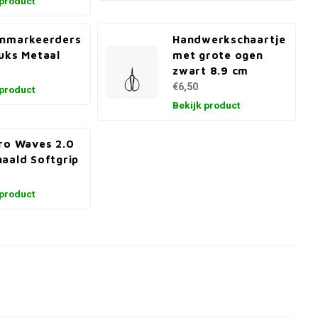
 product
enmarkeerders
Handwerkschaartje
uks Metaal
met grote ogen
zwart 8.9 cm
€6,50
 product
Bekijk product
ro Waves 2.0
aald Softgrip
 product