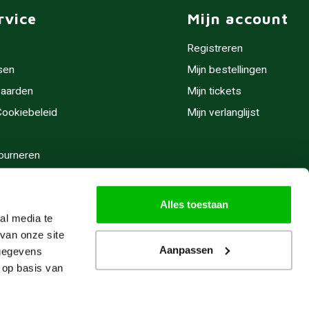
rvice
Mijn account
Registreren
sen
Mijn bestellingen
aarden
Mijn tickets
 Cookiebeleid
Mijn verlanglijst
ourneren
stijden
Alles toestaan
al media te
van onze site
Aanpassen
 gegevens
 op basis van