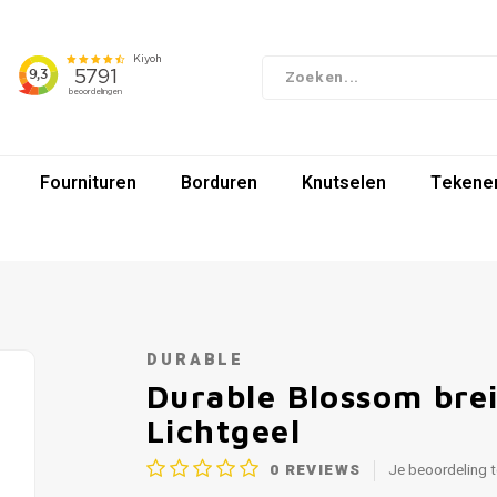
Fournituren
Borduren
Knutselen
Tekenen
DURABLE
Durable Blossom bre
Lichtgeel
0
REVIEWS
Je beoordeling 