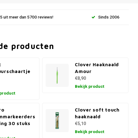
.5 uit meer dan 5700 reviews!
Sinds 2006
de producten
t
Clover Haaknaald
urschaartje
Amour
m
€8,90
Bekijk product
 product
ro
Clover soft touch
enmarkeerders
haaknaald
ring 30 stuks
€5,10
Bekijk product