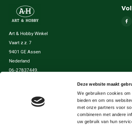
Vo
Art & Hobby Winkel
Vaart z.z. 7
9401 GE Assen
Nederland
06-27837449.
info(@)artenhobby.nl.
Deze website maakt gebru
We gebruiken cookies om c
bieden en om ons websitev
met onze partners voor so
combineren met andere inf
uw gebruik van hun servic