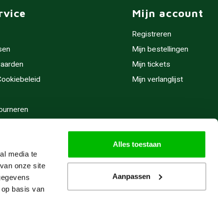
rvice
Mijn account
Registreren
sen
Mijn bestellingen
aarden
Mijn tickets
 Cookiebeleid
Mijn verlanglijst
ourneren
stijden
Alles toestaan
al media te
van onze site
Aanpassen
 gegevens
 op basis van