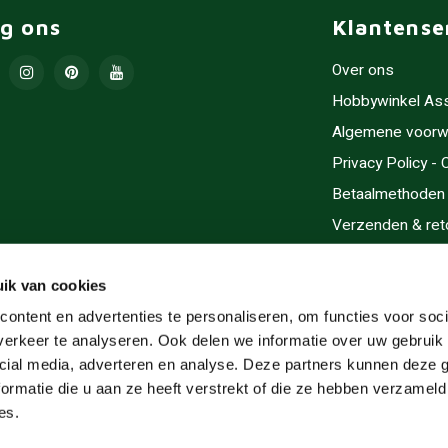
lg ons
Klantense
Over ons
Hobbywinkel As
Algemene voorw
Privacy Policy -
Betaalmethoden
Verzenden & ret
Contact/Opening
Sitemap
ik van cookies
Cadeaubonnen
ontent en advertenties te personaliseren, om functies voor soci
erkeer te analyseren. Ook delen we informatie over uw gebruik 
Inlijsten
cial media, adverteren en analyse. Deze partners kunnen deze
Servicegebieden
ormatie die u aan ze heeft verstrekt of die ze hebben verzameld
RSS-feed
es.