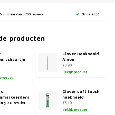
.5 uit meer dan 5700 reviews!
Sinds 2006
de producten
t
Clover Haaknaald
urschaartje
Amour
m
€8,90
Bekijk product
 product
ro
Clover soft touch
enmarkeerders
haaknaald
ring 30 stuks
€5,10
Bekijk product