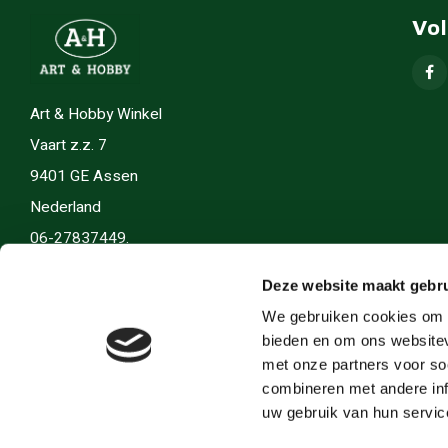
Vo
Art & Hobby Winkel
Vaart z.z. 7
9401 GE Assen
Nederland
06-27837449.
info(@)artenhobby.nl.
Deze website maakt gebru
We gebruiken cookies om c
bieden en om ons websitev
met onze partners voor so
combineren met andere inf
uw gebruik van hun servic