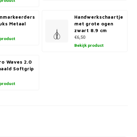
 product
enmarkeerders
Handwerkschaartje
uks Metaal
met grote ogen
zwart 8.9 cm
€6,50
 product
Bekijk product
ro Waves 2.0
aald Softgrip
 product