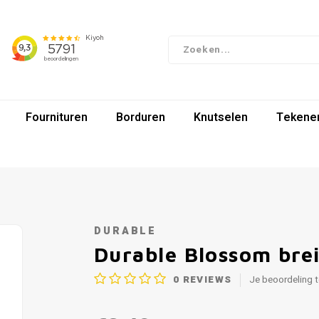
Fournituren
Borduren
Knutselen
Tekenen
DURABLE
Durable Blossom bre
0
REVIEWS
Je beoordeling 