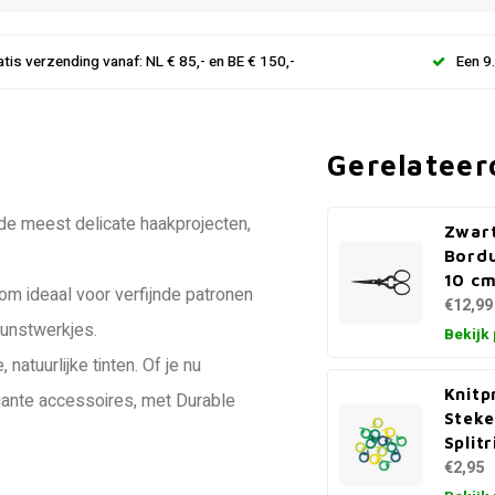
atis verzending vanaf: NL € 85,- en BE € 150,-
Een 9
Gerelateer
de meest delicate haakprojecten,
Zwar
Bordu
10 c
m ideaal voor verfijnde patronen
€12,99
kunstwerkjes.
Bekijk
natuurlijke tinten. Of je nu
Knitp
gante accessoires, met Durable
Stek
Split
€2,95