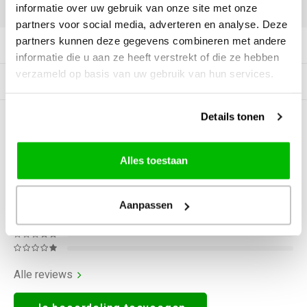
DELEN:
informatie over uw gebruik van onze site met onze
partners voor social media, adverteren en analyse. Deze
partners kunnen deze gegevens combineren met andere
Productomschrijving
informatie die u aan ze heeft verstrekt of die ze hebben
verzameld op basis van uw gebruik van hun services.
Gerelateerde producten
Details tonen
0
STERREN OP BASIS VAN
0
BEOORDELINGEN
0
Reviews
Alles toestaan
Aanpassen
Alle reviews