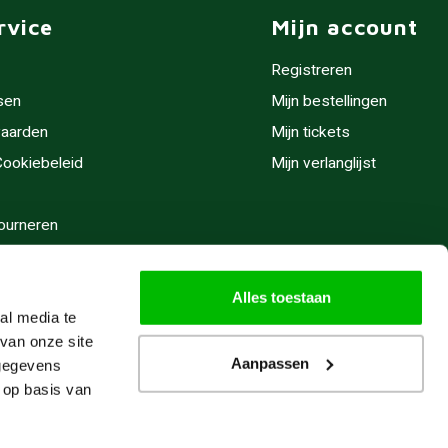
rvice
Mijn account
Registreren
sen
Mijn bestellingen
aarden
Mijn tickets
 Cookiebeleid
Mijn verlanglijst
ourneren
stijden
Alles toestaan
al media te
van onze site
Aanpassen
 gegevens
 op basis van