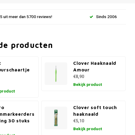
.5 uit meer dan 5700 reviews!
Sinds 2006
de producten
t
Clover Haaknaald
urschaartje
Amour
m
€8,90
Bekijk product
 product
ro
Clover soft touch
enmarkeerders
haaknaald
ring 30 stuks
€5,10
Bekijk product