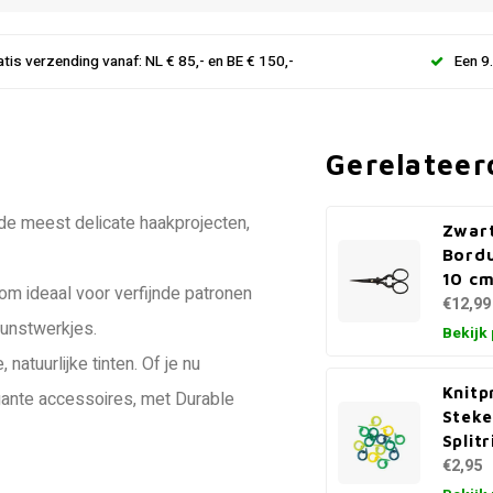
atis verzending vanaf: NL € 85,- en BE € 150,-
Een 9
Gerelateer
de meest delicate haakprojecten,
Zwar
Bordu
10 c
m ideaal voor verfijnde patronen
€12,99
kunstwerkjes.
Bekijk
natuurlijke tinten. Of je nu
Knitp
gante accessoires, met Durable
Stek
Split
€2,95