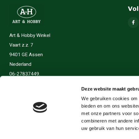
Vo
Art & Hobby Winkel
Vaart z.z. 7
9401 GE Assen
Nederland
06-27837449.
info(@)artenhobby.nl.
Deze website maakt gebru
We gebruiken cookies om c
bieden en om ons websitev
met onze partners voor so
combineren met andere inf
uw gebruik van hun servic