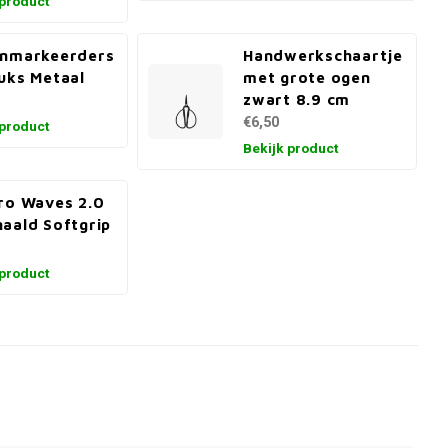
 product
enmarkeerders
Handwerkschaartje
uks Metaal
met grote ogen
zwart 8.9 cm
€6,50
 product
Bekijk product
ro Waves 2.0
aald Softgrip
 product