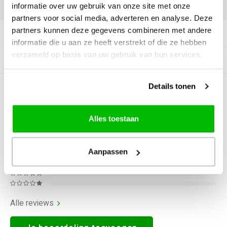
DELEN:
informatie over uw gebruik van onze site met onze
partners voor social media, adverteren en analyse. Deze
partners kunnen deze gegevens combineren met andere
Productomschrijving
informatie die u aan ze heeft verstrekt of die ze hebben
verzameld op basis van uw gebruik van hun services.
Gerelateerde producten
Details tonen
0
STERREN OP BASIS VAN
0
BEOORDELINGEN
0
Reviews
Alles toestaan
Aanpassen
Alle reviews