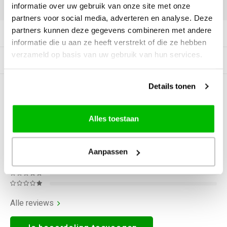
DELEN:
informatie over uw gebruik van onze site met onze
partners voor social media, adverteren en analyse. Deze
partners kunnen deze gegevens combineren met andere
Productomschrijving
informatie die u aan ze heeft verstrekt of die ze hebben
verzameld op basis van uw gebruik van hun services.
Gerelateerde producten
Details tonen
0
STERREN OP BASIS VAN
0
BEOORDELINGEN
0
Reviews
Alles toestaan
Aanpassen
Alle reviews