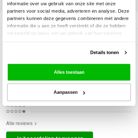
DELEN:
informatie over uw gebruik van onze site met onze
partners voor social media, adverteren en analyse. Deze
partners kunnen deze gegevens combineren met andere
Productomschrijving
informatie die u aan ze heeft verstrekt of die ze hebben
verzameld op basis van uw gebruik van hun services.
Gerelateerde producten
Details tonen
0
STERREN OP BASIS VAN
0
BEOORDELINGEN
0
Reviews
Alles toestaan
Aanpassen
Alle reviews