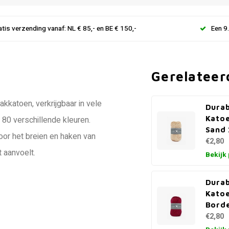
atis verzending vanaf: NL € 85,- en BE € 150,-
Een 9
Gerelateer
kkatoen, verkrijgbaar in vele
Durab
Kato
80 verschillende kleuren.
Sand
oor het breien en haken van
€2,80
t aanvoelt.
Bekijk
Durab
Kato
Bord
€2,80