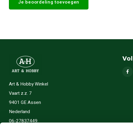
Je beoordeling toevoegen
Vo
Art & Hobby Winkel
Vaart z.z. 7
9401 GE Assen
Nederland
06-27837449.
info(@)artenhobby.nl.