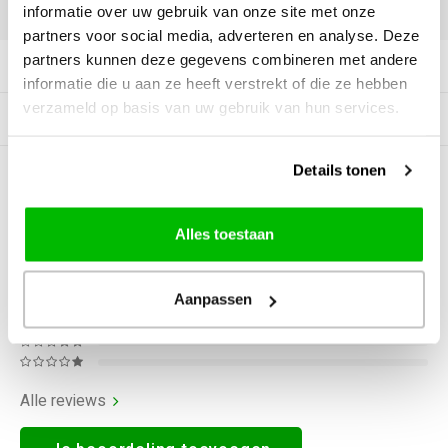
DELEN:
informatie over uw gebruik van onze site met onze
partners voor social media, adverteren en analyse. Deze
partners kunnen deze gegevens combineren met andere
Productomschrijving
informatie die u aan ze heeft verstrekt of die ze hebben
verzameld op basis van uw gebruik van hun services.
Gerelateerde producten
Details tonen
0
STERREN OP BASIS VAN
0
BEOORDELINGEN
0
Reviews
Alles toestaan
Aanpassen
Alle reviews