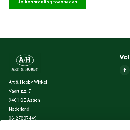
Je beoordeling toevoegen
Vo
Art & Hobby Winkel
Vaart z.z. 7
9401 GE Assen
Nederland
06-27837449.
info(@)artenhobby.nl.