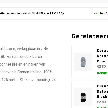
atis verzending vanaf: NL € 85,- en BE € 150,-
Een 9
Gerelateer
kkatoen, verkrijgbaar in vele
Durab
Kato
80 verschillende kleuren.
Blue 
oor het breien en haken van
€2,80
ht aanvoelt. Samenstelling: 100%
Bekijk
e: 125 meter Stekenverhouding: 24
Durab
Kato
Black
€2,80