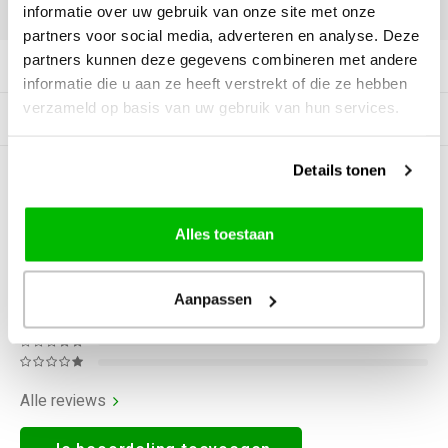
DELEN:
informatie over uw gebruik van onze site met onze
partners voor social media, adverteren en analyse. Deze
partners kunnen deze gegevens combineren met andere
Productomschrijving
informatie die u aan ze heeft verstrekt of die ze hebben
verzameld op basis van uw gebruik van hun services.
Gerelateerde producten
Details tonen
0
STERREN OP BASIS VAN
0
BEOORDELINGEN
0
Reviews
Alles toestaan
Aanpassen
Alle reviews