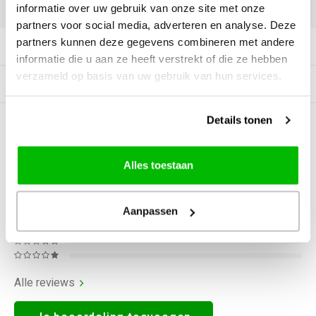
DELEN:
informatie over uw gebruik van onze site met onze
partners voor social media, adverteren en analyse. Deze
partners kunnen deze gegevens combineren met andere
Productomschrijving
informatie die u aan ze heeft verstrekt of die ze hebben
verzameld op basis van uw gebruik van hun services.
Gerelateerde producten
Details tonen
0
STERREN OP BASIS VAN
0
BEOORDELINGEN
0
Reviews
Alles toestaan
Aanpassen
Alle reviews