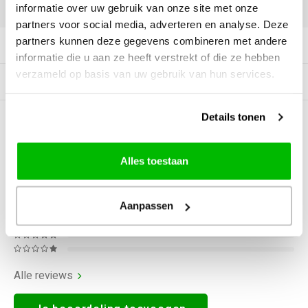
DELEN:
informatie over uw gebruik van onze site met onze
partners voor social media, adverteren en analyse. Deze
partners kunnen deze gegevens combineren met andere
Productomschrijving
informatie die u aan ze heeft verstrekt of die ze hebben
verzameld op basis van uw gebruik van hun services.
Gerelateerde producten
Details tonen
0
STERREN OP BASIS VAN
0
BEOORDELINGEN
0
Reviews
Alles toestaan
Aanpassen
Alle reviews