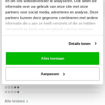
en om ons websiteverkeer te analyseren. Ook delen we
informatie over uw gebruik van onze site met onze
DELEN:
partners voor social media, adverteren en analyse. Deze
partners kunnen deze gegevens combineren met andere
Productomschrijving
informatie die u aan ze heeft verstrekt of die ze hebben
verzameld op basis van uw gebruik van hun services.
Gerelateerde producten
Details tonen
0
STERREN OP BASIS VAN
0
BEOORDELINGEN
Alles toestaan
0
Reviews
Aanpassen
Alle reviews