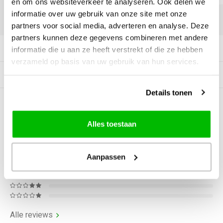
en om ons websiteverkeer te analyseren. Ook delen we
informatie over uw gebruik van onze site met onze
DELEN:
partners voor social media, adverteren en analyse. Deze
partners kunnen deze gegevens combineren met andere
Productomschrijving
informatie die u aan ze heeft verstrekt of die ze hebben
verzameld op basis van uw gebruik van hun services.
Gerelateerde producten
Details tonen
0
STERREN OP BASIS VAN
0
BEOORDELINGEN
Alles toestaan
0
Reviews
Aanpassen
Alle reviews