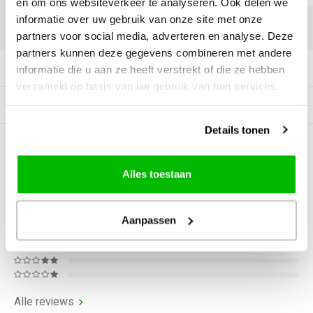
en om ons websiteverkeer te analyseren. Ook delen we
informatie over uw gebruik van onze site met onze
DELEN:
partners voor social media, adverteren en analyse. Deze
partners kunnen deze gegevens combineren met andere
Productomschrijving
informatie die u aan ze heeft verstrekt of die ze hebben
verzameld op basis van uw gebruik van hun services.
Gerelateerde producten
Details tonen
0
STERREN OP BASIS VAN
0
BEOORDELINGEN
Alles toestaan
0
Reviews
Aanpassen
Alle reviews