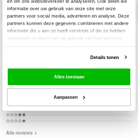
en om ons websiteverkeer te analyseren. Ook delen we
informatie over uw gebruik van onze site met onze
DELEN:
partners voor social media, adverteren en analyse. Deze
partners kunnen deze gegevens combineren met andere
Productomschrijving
informatie die u aan ze heeft verstrekt of die ze hebben
verzameld op basis van uw gebruik van hun services.
Gerelateerde producten
Details tonen
0
STERREN OP BASIS VAN
0
BEOORDELINGEN
Alles toestaan
0
Reviews
Aanpassen
Alle reviews