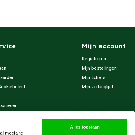
rvice
Mijn account
Registreren
sen
Mijn bestellingen
aarden
Mijn tickets
 Cookiebeleid
Mijn verlanglijst
ourneren
stijden
Alles toestaan
al media te