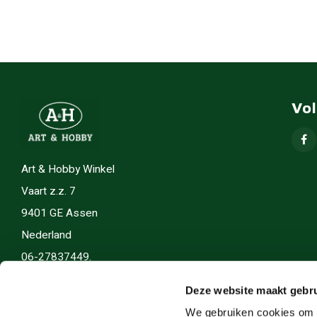
Vo
Art & Hobby Winkel
Vaart z.z. 7
9401 GE Assen
Nederland
06-27837449.
info(@)artenhobby.nl.
Deze website maakt gebru
We gebruiken cookies om c