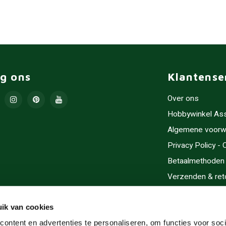
lg ons
Klantense
Over ons
Hobbywinkel As
Algemene voorw
Privacy Policy -
Betaalmethoden
Verzenden & ret
Contact/Opening
Sitemap
ik van cookies
Cadeaubonnen
ontent en advertenties te personaliseren, om functies voor soci