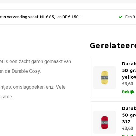
atis verzending vanaf: NL € 85,- en BE € 150,-
Een 9
Gerelateer
 Het is een zacht garen gemaakt van
Durab
50 gr
van de Durable Cosy.
yello
€3,60
kentjes, omslagdoeken enz. Vele
Bekijk
urable.
Durab
50 gr
317
€3,60