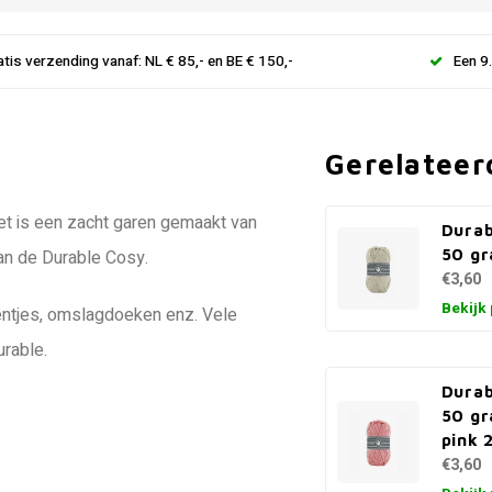
atis verzending vanaf: NL € 85,- en BE € 150,-
Een 9
Gerelateer
 Het is een zacht garen gemaakt van
Durab
50 gr
van de Durable Cosy.
€3,60
Bekijk
kentjes, omslagdoeken enz. Vele
urable.
Durab
50 gr
pink 
€3,60