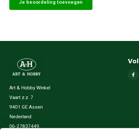
Je beoordeling toevoegen
Vo
Art & Hobby Winkel
Vaart z.z. 7
9401 GE Assen
Nederland
06-27837449.
info(@)artenhobby.nl.