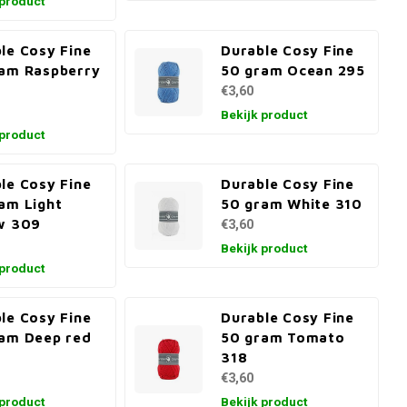
 product
le Cosy Fine
Durable Cosy Fine
am Raspberry
50 gram Ocean 295
€3,60
Bekijk product
 product
le Cosy Fine
Durable Cosy Fine
am Light
50 gram White 310
w 309
€3,60
Bekijk product
 product
le Cosy Fine
Durable Cosy Fine
am Deep red
50 gram Tomato
318
€3,60
 product
Bekijk product