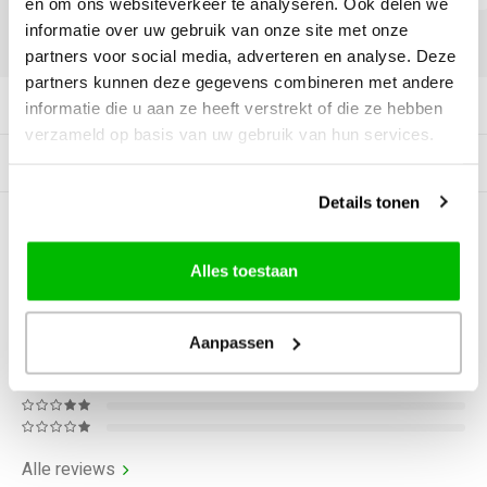
en om ons websiteverkeer te analyseren. Ook delen we
informatie over uw gebruik van onze site met onze
DELEN:
partners voor social media, adverteren en analyse. Deze
partners kunnen deze gegevens combineren met andere
Productomschrijving
informatie die u aan ze heeft verstrekt of die ze hebben
verzameld op basis van uw gebruik van hun services.
Gerelateerde producten
Details tonen
0
STERREN OP BASIS VAN
0
BEOORDELINGEN
Alles toestaan
0
Reviews
Aanpassen
Alle reviews