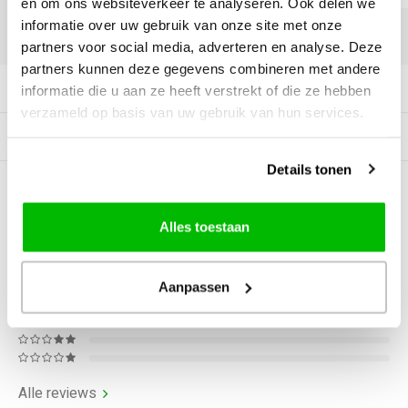
en om ons websiteverkeer te analyseren. Ook delen we
informatie over uw gebruik van onze site met onze
DELEN:
partners voor social media, adverteren en analyse. Deze
partners kunnen deze gegevens combineren met andere
Productomschrijving
informatie die u aan ze heeft verstrekt of die ze hebben
verzameld op basis van uw gebruik van hun services.
Gerelateerde producten
Details tonen
0
STERREN OP BASIS VAN
0
BEOORDELINGEN
Alles toestaan
0
Reviews
Aanpassen
Alle reviews