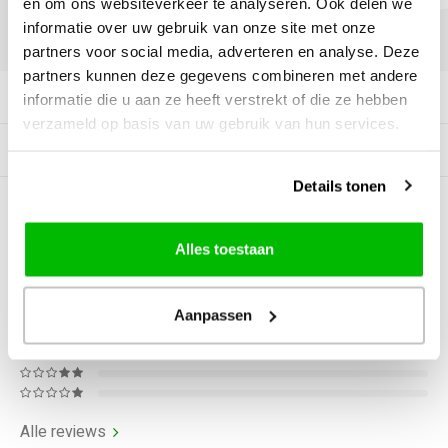
en om ons websiteverkeer te analyseren. Ook delen we
informatie over uw gebruik van onze site met onze
DELEN:
partners voor social media, adverteren en analyse. Deze
partners kunnen deze gegevens combineren met andere
Productomschrijving
informatie die u aan ze heeft verstrekt of die ze hebben
verzameld op basis van uw gebruik van hun services.
Gerelateerde producten
Details tonen
0
STERREN OP BASIS VAN
0
BEOORDELINGEN
Alles toestaan
0
Reviews
Aanpassen
Alle reviews