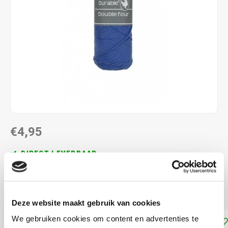
€4,95
DIRECT LEVERBAAR
100% katoen naalddikte: 4.5 - 5.0 mm. 100 gram per bol
Lees meer
Deze website maakt gebruik van cookies
We gebruiken cookies om content en advertenties te
Toevoegen aan winkelwagen