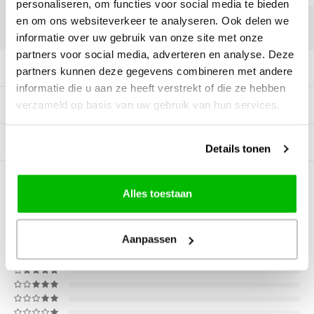
personaliseren, om functies voor social media te bieden
en om ons websiteverkeer te analyseren. Ook delen we
DELEN:
informatie over uw gebruik van onze site met onze
partners voor social media, adverteren en analyse. Deze
Productomschrijving
partners kunnen deze gegevens combineren met andere
informatie die u aan ze heeft verstrekt of die ze hebben
verzameld op basis van uw gebruik van hun services.
Specificaties
Gerelateerde producten
Details tonen
0
STERREN OP BASIS VAN
0
Alles toestaan
BEOORDELINGEN
0
Reviews
Aanpassen