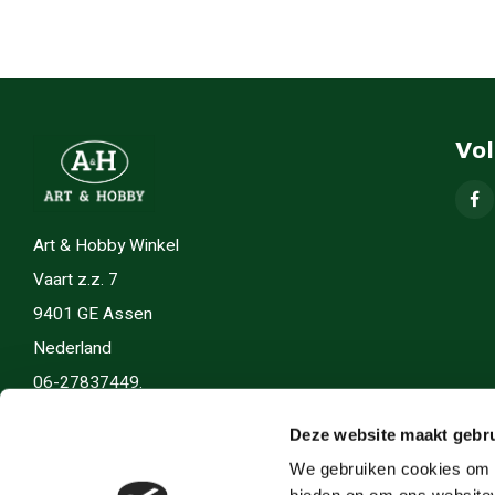
Vo
Art & Hobby Winkel
Vaart z.z. 7
9401 GE Assen
Nederland
06-27837449.
info(@)artenhobby.nl.
Deze website maakt gebru
We gebruiken cookies om c