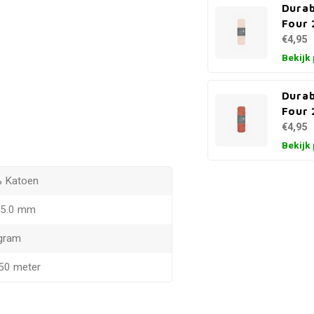
Durab
Four 
€4,95
Bekijk
Durab
Four 
€4,95
Bekijk
 Katoen
- 5.0 mm
gram
150 meter