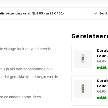
atis verzending vanaf: NL € 85,- en BE € 150,-
Een 9
Gerelateer
 vintage look en voelt heerlijk
Durab
Four 
€4,95
Bekijk
len zijn als een zogenoemde pull-
oor dat gemakkelijk het begin van de
Durab
Four 
€4,95
ssen en andere home-deco
Bekijk