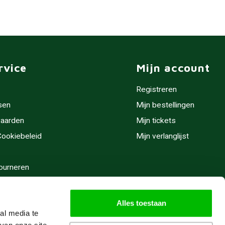
rvice
Mijn account
Registreren
sen
Mijn bestellingen
aarden
Mijn tickets
 Cookiebeleid
Mijn verlanglijst
ourneren
stijden
Alles toestaan
al media te