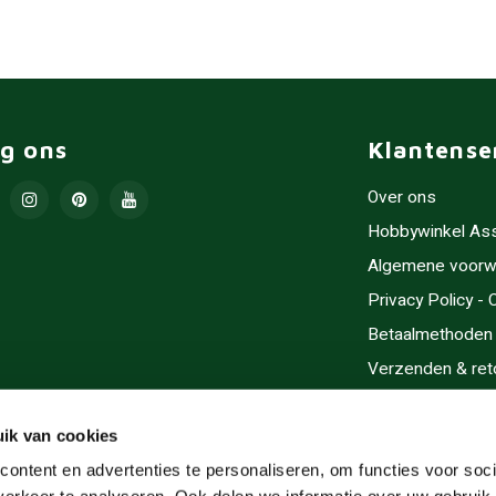
lg ons
Klantense
Over ons
Hobbywinkel As
Algemene voorw
Privacy Policy -
Betaalmethoden
Verzenden & ret
Contact/Opening
Sitemap
ik van cookies
Cadeaubonnen
ontent en advertenties te personaliseren, om functies voor soci