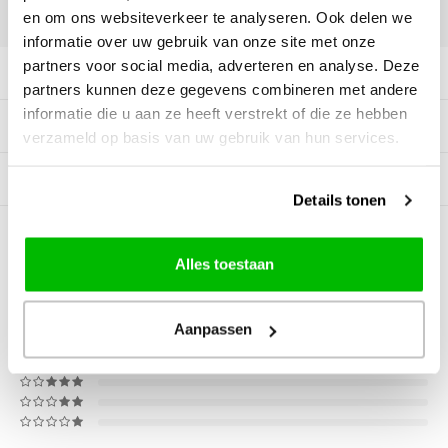
DELEN:
en om ons websiteverkeer te analyseren. Ook delen we
informatie over uw gebruik van onze site met onze
partners voor social media, adverteren en analyse. Deze
Productomschrijving
partners kunnen deze gegevens combineren met andere
informatie die u aan ze heeft verstrekt of die ze hebben
Specificaties
verzameld op basis van uw gebruik van hun services.
Gerelateerde producten
Details tonen
0
STERREN OP BASIS VAN
0
BEOORDELINGEN
Alles toestaan
0
Reviews
Aanpassen