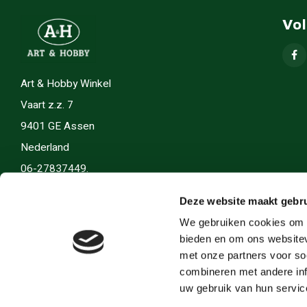
Vo
Art & Hobby Winkel
Vaart z.z. 7
9401 GE Assen
Nederland
06-27837449.
info(@)artenhobby.nl.
Deze website maakt gebru
We gebruiken cookies om c
bieden en om ons websitev
met onze partners voor so
combineren met andere inf
uw gebruik van hun servic