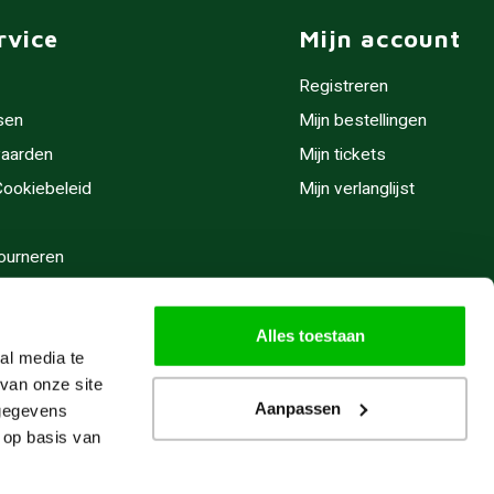
rvice
Mijn account
Registreren
sen
Mijn bestellingen
aarden
Mijn tickets
 Cookiebeleid
Mijn verlanglijst
ourneren
stijden
Alles toestaan
al media te
van onze site
Aanpassen
 gegevens
 op basis van