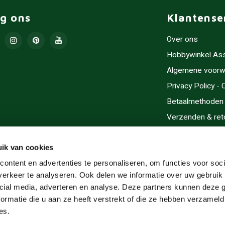
lg ons
Klantense
Over ons
Hobbywinkel As
Algemene voorw
Privacy Policy -
Betaalmethoden
Verzenden & ret
Contact/Opening
Sitemap
ik van cookies
Cadeaubonnen
ontent en advertenties te personaliseren, om functies voor soci
erkeer te analyseren. Ook delen we informatie over uw gebruik 
Inlijsten
cial media, adverteren en analyse. Deze partners kunnen deze
Servicegebieden
ormatie die u aan ze heeft verstrekt of die ze hebben verzameld
RSS-feed
es.