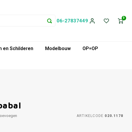
0
06-27837449
 en Schilderen
Modelbouw
OP=OP
babal
toevoegen
ARTIKELCODE
020.1178