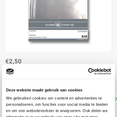
€2,50
DIRECT LEVERBAAR
Knisperfolie voor knuffels en babyspeelgoed
Lees meer
Deze website maakt gebruik van cookies
We gebruiken cookies om content en advertenties te
Toevoegen aan winkelwagen
personaliseren, om functies voor social media te bieden
en om ons websiteverkeer te analyseren. Ook delen we
DELEN:
informatie over uw gebruik van onze site met onze