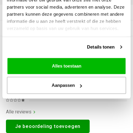
partners voor social media, adverteren en analyse. Deze
Productomschrijving
partners kunnen deze gegevens combineren met andere
informatie die u aan ze heeft verstrekt of die ze hebben
Gerelateerde producten
verzameld op basis van uw gebruik van hun services.
Details tonen
0
STERREN OP BASIS VAN
0
BEOORDELINGEN
0
Reviews
Alles toestaan
Aanpassen
Alle reviews
Je beoordeling toevoegen