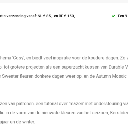
atis verzending vanaf: NL € 85,- en BE € 150,-
Een 9
hema 'Cosy', en biedt veel inspiratie voor de koudere dagen. Zo v
, tot grotere projecten als een superzacht kussen van Durable 
pes Sweater fleuren donkere dagen weer op, en de Autumn Mosaic
ezen van patronen, een tutorial over 'mazen' met ondersteuning v
atie in de vorm van de nieuwste kleuren van het seizoen, Kerstide
ajaar en de winter.