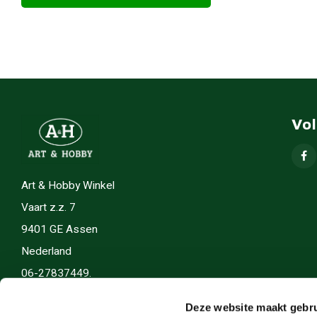
Vo
Art & Hobby Winkel
Vaart z.z. 7
9401 GE Assen
Nederland
06-27837449.
info(@)artenhobby.nl.
Deze website maakt gebru