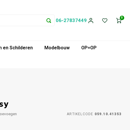
0
06-27837449
 en Schilderen
Modelbouw
OP=OP
sy
toevoegen
ARTIKELCODE
059.10.41353