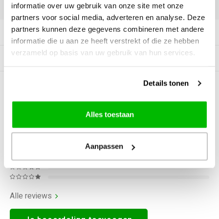
DELEN:
informatie over uw gebruik van onze site met onze
partners voor social media, adverteren en analyse. Deze
partners kunnen deze gegevens combineren met andere
Productomschrijving
informatie die u aan ze heeft verstrekt of die ze hebben
verzameld op basis van uw gebruik van hun services.
Gerelateerde producten
Details tonen
0
STERREN OP BASIS VAN
0
BEOORDELINGEN
0
Reviews
Alles toestaan
Aanpassen
Alle reviews